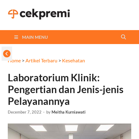
Cekpremi
Informasi dan Perbandingan
Asuransi Terbaikmu!
Blog
MAIN MENU
Home
>
Artikel Terbaru
>
Kesehatan
Laboratorium Klinik:
Pengertian dan Jenis-jenis
Pelayanannya
December 7, 2022
-
by
Meitha Kurniawati