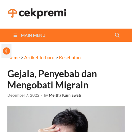
Cekpremi
Informasi dan Perbandingan
Asuransi Terbaikmu!
Blog
MAIN MENU
Home
>
Artikel Terbaru
>
Kesehatan
Gejala, Penyebab dan
Mengobati Migrain
December 7, 2022
-
by
Meitha Kurniawati