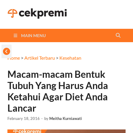
Cekpremi
Informasi dan Perbandingan
Asuransi Terbaikmu!
Blog
MAIN MENU
Home
>
Artikel Terbaru
>
Kesehatan
Macam-macam Bentuk
Tubuh Yang Harus Anda
Ketahui Agar Diet Anda
Lancar
February 18, 2016
-
by
Meitha Kurniawati