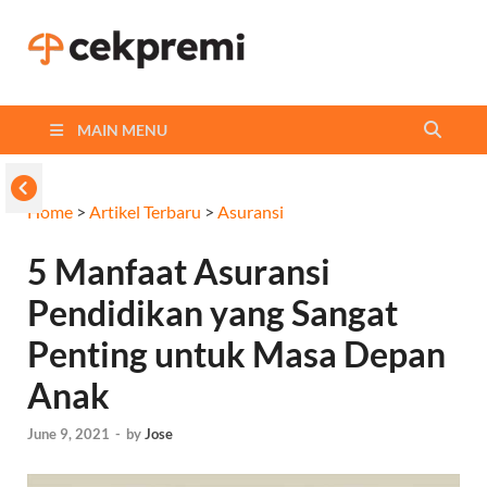
Cekpremi
Informasi dan Perbandingan
Asuransi Terbaikmu!
Blog
MAIN MENU
Home
>
Artikel Terbaru
>
Asuransi
5 Manfaat Asuransi
Pendidikan yang Sangat
Penting untuk Masa Depan
Anak
June 9, 2021
-
by
Jose