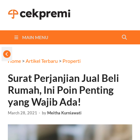
Cekpremi
Informasi dan Perbandingan
Asuransi Terbaikmu!
Blog
MAIN MENU
Home
>
Artikel Terbaru
>
Properti
Surat Perjanjian Jual Beli
Rumah, Ini Poin Penting
yang Wajib Ada!
March 28, 2021
-
by
Meitha Kurniawati