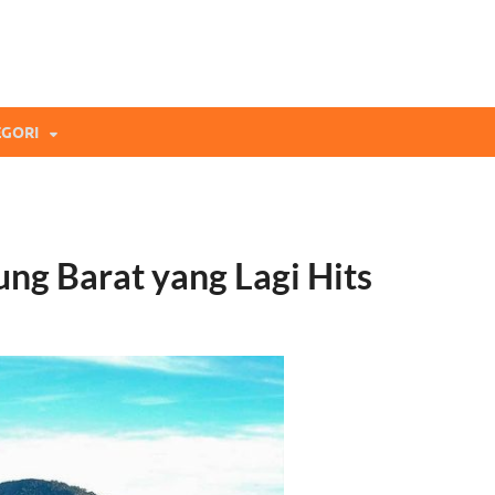
mi Blog
andingan Asuransi Terbaikmu!
GORI
ng Barat yang Lagi Hits