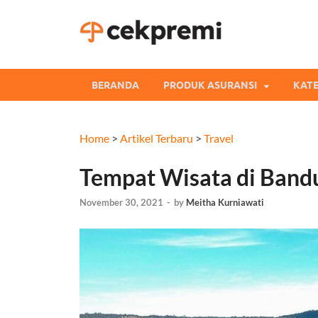
Cekpre
Informasi dan Perb
BERANDA
PRODUK ASURANSI
KATE
Home
>
Artikel Terbaru
>
Travel
Tempat Wisata di Bandu
November 30, 2021
-
by
Meitha Kurniawati