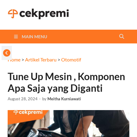
Cekpremi
Informasi dan Perbandingan
Asuransi Terbaikmu!
Blog
MAIN MENU
Home
>
Artikel Terbaru
>
Otomotif
Tune Up Mesin , Komponen
Apa Saja yang Diganti
August 28, 2024
-
by
Meitha Kurniawati