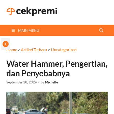
Cekpremi
Informasi dan Perbandingan
Asuransi Terbaikmu!
Blog
MAIN MENU
Home
>
Artikel Terbaru
>
Uncategorized
Water Hammer, Pengertian,
dan Penyebabnya
September 10, 2024
-
by
Michelle