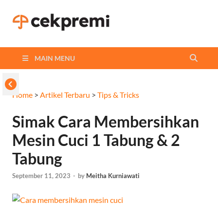
Cekpremi
Informasi dan Perbandingan
Asuransi Terbaikmu!
Blog
MAIN MENU
Home
>
Artikel Terbaru
>
Tips & Tricks
Simak Cara Membersihkan
Mesin Cuci 1 Tabung & 2
Tabung
September 11, 2023
-
by
Meitha Kurniawati