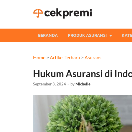
Cekpre
Informasi dan Perb
BERANDA
PRODUK ASURANSI
KATE
Home
>
Artikel Terbaru
>
Asuransi
Hukum Asuransi di Indon
September 3, 2024
-
by
Michelle