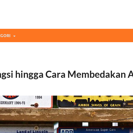
mi Blog
andingan Asuransi Terbaikmu!
GORI
ungsi hingga Cara Membedakan A