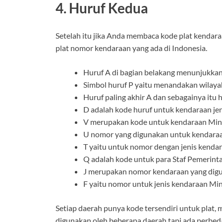
4. Huruf Kedua
Setelah itu jika Anda membaca kode plat kendara
plat nomor kendaraan yang ada di Indonesia.
Huruf A di bagian belakang menunjukkan
Simbol huruf P yaitu menandakan wilayah
Huruf paling akhir A dan sebagainya itu 
D adalah kode huruf untuk kendaraan jen
V merupakan kode untuk kendaraan Min
U nomor yang digunakan untuk kendaraan
T yaitu untuk nomor dengan jenis kendar
Q adalah kode untuk para Staf Pemerint
J merupakan nomor kendaraan yang diguna
F yaitu nomor untuk jenis kendaraan Mini
Setiap daerah punya kode tersendiri untuk plat,
digunakan oleh beberapa daerah tapi ada perbed