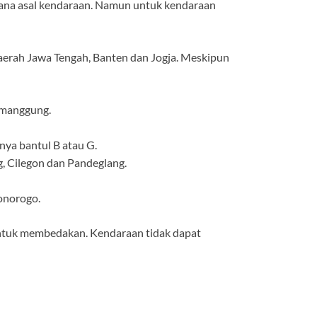
ana asal kendaraan. Namun untuk kendaraan
daerah Jawa Tengah, Banten dan Jogja. Meskipun
emanggung.
nya bantul B atau G.
g, Cilegon dan Pandeglang.
onorogo.
 untuk membedakan. Kendaraan tidak dapat