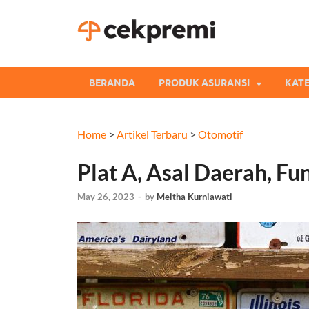
Cekpre
Informasi dan Perb
BERANDA
PRODUK ASURANSI
KATE
Home
>
Artikel Terbaru
>
Otomotif
Plat A, Asal Daerah, F
May 26, 2023
-
by
Meitha Kurniawati