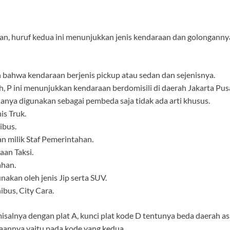
an, huruf kedua ini menunjukkan jenis kendaraan dan golongannya.
 bahwa kendaraan berjenis pickup atau sedan dan sejenisnya.
, P ini menunjukkan kendaraan berdomisili di daerah Jakarta Pus
hanya digunakan sebagai pembeda saja tidak ada arti khusus.
is Truk.
ibus.
 milik Staf Pemerintahan.
aan Taksi.
ahan.
kan oleh jenis Jip serta SUV.
bus, City Cara.
 misalnya dengan
plat A
, kunci plat kode D tentunya beda daerah a
aannya yaitu pada kode yang kedua.