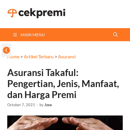
Cekpremi
Informasi dan Perbandingan
Asuransi Terbaikmu!
Blog
MAIN MENU
Home
>
Artikel Terbaru
>
Asuransi
Asuransi Takaful:
Pengertian, Jenis, Manfaat,
dan Harga Premi
October 7, 2021
-
by
Jose