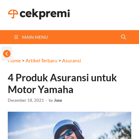
Cekpremi
Informasi dan Perbandingan
Asuransi Terbaikmu!
Blog
MAIN MENU
Home
>
Artikel Terbaru
>
Asuransi
4 Produk Asuransi untuk
Motor Yamaha
December 18, 2021
-
by
Jose