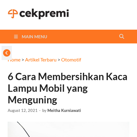
Cekpremi
Informasi dan Perbandingan
Asuransi Terbaikmu!
Blog
MAIN MENU
Home
>
Artikel Terbaru
>
Otomotif
6 Cara Membersihkan Kaca
Lampu Mobil yang
Menguning
August 12, 2021
-
by
Meitha Kurniawati