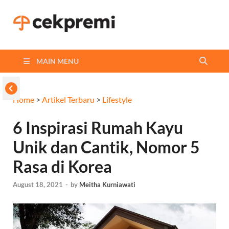
Cekpremi
Informasi dan Perbandingan
Asuransi Terbaikmu!
Blog
MAIN MENU
Home
>
Artikel Terbaru
>
Lifestyle
6 Inspirasi Rumah Kayu
Unik dan Cantik, Nomor 5
Rasa di Korea
August 18, 2021
-
by
Meitha Kurniawati