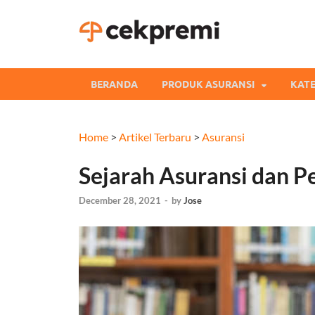
Cekpre
Informasi dan Perb
BERANDA
PRODUK ASURANSI
KATE
Home
>
Artikel Terbaru
>
Asuransi
Sejarah Asuransi dan 
December 28, 2021
-
by
Jose